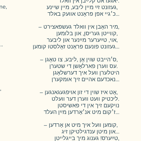
יאגעדאס קלײַבן אין וואלד.
ne,
געזונט זײַ מיין ליבע, מיין שיינע,
כ׳גיי אפן פראָנט אוועק באלד…
– מיר האָבן אין וואלד געשפאצירט,
קווייטן געריסן, און בלומעּן,
אוי, טײַערער מײַנער און ליבער,
n…
געזונט פונעם פראָנט זאָלסטו קומען…
– ס׳הייבט שוין אָן ,ליבע, צו טאָגן,
עס ווערן פארלאָשן די שטערן.
היטלערן וועל איך דערשלאָגן
נאכדעם אהיים זיך אומקערן…
,
– אָט איז שוין די זון אויפגעגאנגען,
ליכטיק וועט ווערן דער וועלט.
נויקעם זיך אין די פאשיסטן
ז׳קום מיט אנ׳אָרדען מײַן העלד…
– קומען וועל איך מיט אן אָרדען,
און מיטן ענדגילטיקן זיג…
טײַערס! גענוג מיך בייגלייטן,