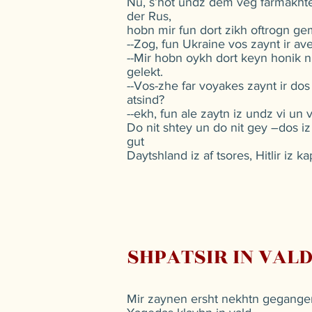
Nu, s’hot undz dem veg farmakht
der Rus,
hobn mir fun dort zikh oftrogn ge
--Zog, fun Ukraine vos zaynt ir av
--Mir hobn oykh dort keyn honik n
gelekt.
--Vos-zhe far voyakes zaynt ir dos
atsind?
--ekh, fun ale zaytn iz undz vi un v
Do nit shtey un do nit gey –dos iz 
gut
Daytshland iz af tsores, Hitlir iz ka
SHPATSIR IN VALD
Mir zaynen ersht nekhtn gegange