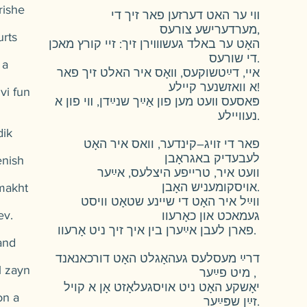
rishe
װי ער האט דערזען פאר זיך די
מערדערישע צורעס,
urts
האָט ער באלד געשװױרן זיך: זיי קורץ מאכן
די שורעס.
 a
איי, דײַטשוקעס, װאָס איר האלט זיך פאר
א וואזשנער קיילע!
vi fun
פּאסעס װעט מען פון אַײַך שנײַדן, װי פון א
נעוויילע.
dik
פאר די זויג–קינדער, וואס איר האָט
לעבעדיק באגראָבן
enish
וועט איר, טרייפע היצלעס, אײַער
אויסקומעניש האָבן.
emakht
ווײַל איר האָט די שיינע שטאָט וויסט
ev.
געמאכט און כאָרעוו
פארן לעבן אײַערן בין איך זיך ניט אָרעוו.
and
דרײַ מעסלעס געהאָגלט האָט דורכאנאנד
l zayn
מיט פײַער ,
יאָשקע האָט ניט אויסגעלאָזט אָן א קויל
on a
זײַן שפּײַער.