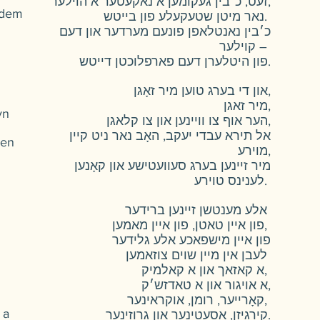
זעט, כ׳בין געקומען א נאקעטער א הוילער,
 dem
נאר מיטן שטעקעלע פון בייטש.
כ׳בין נאנטלאפן פונעם מערדער און דעם
קוילער –
פון היטלערן דעם פארפלוכטן דייטש.
און די בערג טוען מיר זאָגן,
מיר זאגן,
yn
הער אוף צו וויינען און צו קלאגן,
אל תירא עבדי יעקב, האָב נאר ניט קיין
nen
מוירע,
מיר זיינען בערג סעוועטישע און קאָנען
לענינס טוירע.
אלע מענטשן זיינען ברידער
פון איין טאטן, פון איין מאמען,
פון איין מישפאכע אלע גלידער
לעבן אין מיין שוים צוזאמען
א קאזאך און א קאלמיק,
א אויגור און א טאדזש׳ק,
קאָרייער, רומן, אוקראינער,
 a
קירגיזן, אסעטינער און גרוזינער.