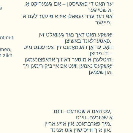
ער האָט די פאשיסטן – אָכ! גענעריקט אָן
a
א שטייגער,
אפ דער ערד געפאלן איז א פּייגער לעם א
פּייגער.
יאָשקע האָט דאָך נאָר געוואָלט זײַן
nt mit
פאָטערלאנד באשיצן,
האָט ער אָן ראכמאָנעס זיך צערעכנט מיט
emen,
די פריצן –
n zikh
היטלערן א מוסער דאָ זיך אראָפּצונעמען,
יאָשקעס נאָמען וועט אפ אייביק רימען זיך
און שעמען.
עס האט א שטורעם–ווינט,
א שטורעם–ווינט
מיך פארבראכט אין אזיע אריין,
און איך ווייס שוין גוט אצינד,