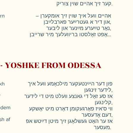
קער זיך אהיים שוין צוריק.
rn
– אהיים וועל איך שוין זיך אומקערן
און דיר א געטרײַער פארבלײַבן,
נאָר טײַערע מײַנער און ליבער,
אָפט זאָלסטו בריוועלעך מיר שרייבן...
 - YOSHKE FROM ODESSA
kh
פון דער היײַנטעקער מילכאָמע װעל איך
לידער זינגען,
r
אז סע זאָל די גאנצע װעלט מיט די לידער
קלינגען,
e dem
װי ס'איז פאָרגעקומן דאָרט מיט יאָשקע
דעם אָדעסער,
sh af
אז ער האָט געשלאָגן זיך מיטן דײַטש אפ
מעסער.