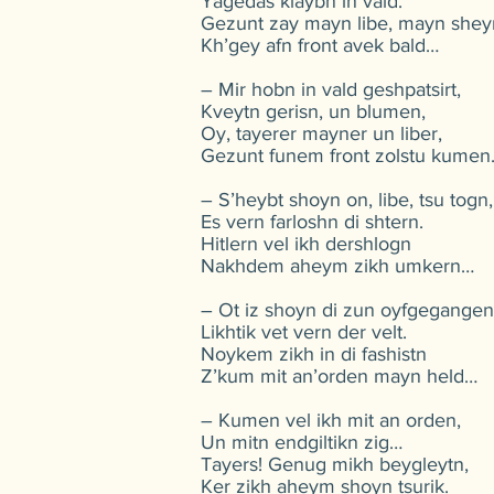
Yagedas klaybn in vald.
Gezunt zay mayn libe, mayn shey
Kh’gey afn front avek bald…
– Mir hobn in vald geshpatsirt,
Kveytn gerisn, un blumen,
Oy, tayerer mayner un liber,
Gezunt funem front zolstu kume
– S’heybt shoyn on, libe, tsu togn,
Es vern farloshn di shtern.
Hitlern vel ikh dershlogn
Nakhdem aheym zikh umkern…
– Ot iz shoyn di zun oyfgegangen
Likhtik vet vern der velt.
Noykem zikh in di fashistn
Z’kum mit an’orden mayn held…
– Kumen vel ikh mit an orden,
Un mitn endgiltikn zig…
Tayers! Genug mikh beygleytn,
Ker zikh aheym shoyn tsurik.