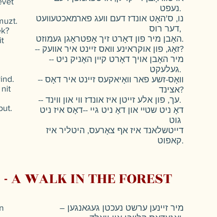
evet
נעפט.
נו, ס'האָט אונדז דעם װעג פארמאכטעװעט
muzt.
דער רוס,
ek?
האָבן מיר פון דאָרט זיך אָפטראָגן געמוזט.
it
-- זאָג, פון אוקראינע װאס זיינט איר אװעק?
-- מיר האָבן אויך דאָרט קײן האָניק ניט
געלעקט.
ind.
-- װאָס-זשע פאר װאָיאקעס זיינט איר דאָס
nit
אצינד?
-- עך, פון אלע זייטן איז אונדז װי און װינד.
put.
דאָ ניט שטײ און דאָ ניט גיי --דאָס איז ניט
גוט
דייטשלאנד איז אף צאָרעס, היטליר איז
קאפוט.
 - A WALK IN THE FOREST
n
– מיר זיינען ערשט נעכטן געגאנגען