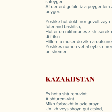
shteyger,
Af der erd gefaln iz a peyger lem 
peyger.
Yoshke hot dokh nor gevolt zayn
foterland bashitsn,
Hot er on rakhmones zikh tserekh
di fritsn –
Hitlern a muser do zikh aroptsun
Yoshkes nomen vet af eybik rime
un shemen.
KAZAKHSTAN
Es hot a shturem-vint,
A shturem-vint
Mikh farbrakht in azie arayn,
Un ikh veys shoyn gut atsind,