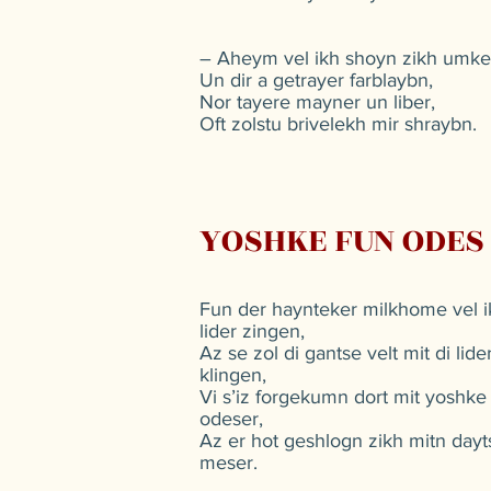
– Aheym vel ikh shoyn zikh umke
Un dir a getrayer farblaybn,
Nor tayere mayner un liber,
Oft zolstu brivelekh mir shraybn.
YOSHKE FUN ODES
Fun der haynteker milkhome vel i
lider zingen,
Az se zol di gantse velt mit di lide
klingen,
Vi s’iz forgekumn dort mit yoshk
odeser,
Az er hot geshlogn zikh mitn dayt
meser.