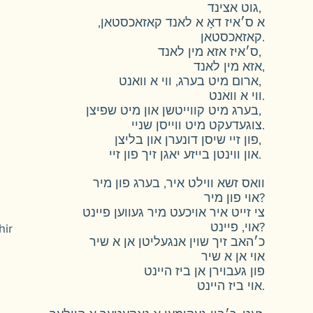
גוט אצינד,
א ס׳איז דאָ א לאנד קאזאכסטאן,
קאזאכסטאן.
ס׳איז אזא מין לאנד,
אזא מין לאנד,
ארום מיט בערג, ווי א וואנט,
ווי א וואנט.
בערג מיט קווייטשן און מיט שפיצן,
צוגעדעקט מיט ווייסן שניי.
פון זיי שיסן דונערן און בליצן,
און ווינטן בייזע יאגן זיך פון זיי.
וואס זשא ווילט איר, בערג פון מיר
אוי פון מיר?
צי זייט איר אויכעט מיר געווען פיינט
אוי, פיינט?
hir
כ׳האב זיך שוין אנגעליטן אן א שיר
אוי אן א שיר
פון געבוירן אן ביז היינט
אוי ביז היינט.