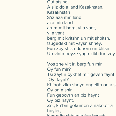
Gut atsind,
A s’iz do a land Kazakhstan,
Kazakhstan
S’iz aza min land
aza min land
arum mit berg, vi a vant,
vi a vant
berg mit kvitshn un mit shpitsn,
tsugedekt mit vaysn shney.
Fun zey shisn dunern un blitsn
Un vintn beyze yagn zikh fun zey.
Vos zhe vilt ir, berg fun mir
Oy fun mir?
Tsi zayt ir oykhet mir geven faynt
Oy, faynt?
Kh’hob zikh shoyn ongelitn on a s
Oy on a shir
Fun geboyrn an biz haynt
Oy biz haynt.
Zet, kh’bin gekumen a naketer a
hoyler,
Nor mitn shtekele fun baytsh.