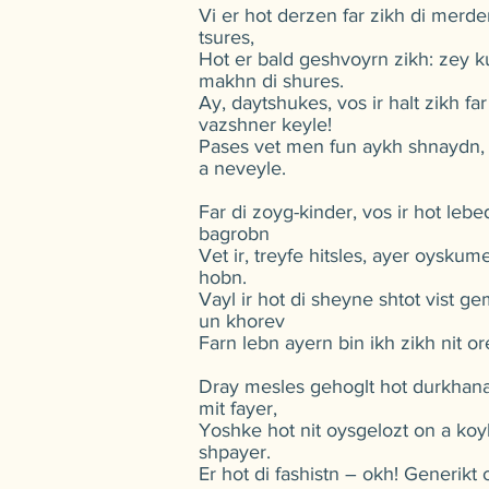
Vi er hot derzen far zikh di merde
tsures,
Hot er bald geshvoyrn zikh: zey k
makhn di shures.
Ay, daytshukes, vos ir halt zikh far
vazshner keyle!
Pases vet men fun aykh shnaydn, 
a neveyle.
Far di zoyg-kinder, vos ir hot lebe
bagrobn
Vet ir, treyfe hitsles, ayer oyskum
hobn.
Vayl ir hot di sheyne shtot vist g
un khorev
Farn lebn ayern bin ikh zikh nit or
Dray mesles gehoglt hot durkhan
mit fayer,
Yoshke hot nit oysgelozt on a koy
shpayer.
Er hot di fashistn – okh! Generikt 