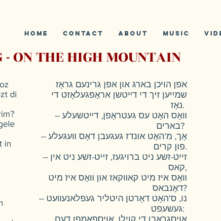
Home
Contact
ABOUT
Music
Vid
 - ON THE HIGH MOUNTAIN
roz
אפן הויכן בארג און אפן גרינעם גראָז
zt di
שמייען זיך די דײטשן אראָפגעלאָזט די
נאָז.
rim?
-- װאָס האָט עס געטראָפן, דײטשעלע
gele
בארים?
-- אָך, מ'האָט אונדז געגעבן דאָס װעגעלע
t in
פון קרים.
-- זייט-זשע ניט ברויגעז, זייט-זשע ניט אין
קאס,
װאָס איז מיט קאװקאז און װאָס איז מיט
דאָנבאס?
-- נו, ס'האָט דאָרטן היטליר געפלאנעװעט
m
געשעפט:
אויסגראָבן די קוילן, אויספאמפן דעם