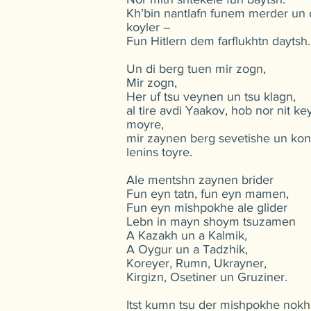
Kh’bin nantlafn funem merder un
koyler –
Fun Hitlern dem farflukhtn daytsh.
Un di berg tuen mir zogn,
Mir zogn,
Her uf tsu veynen un tsu klagn,
al tire avdi Yaakov, hob nor nit ke
moyre,
mir zaynen berg sevetishe un ko
lenins toyre.
Ale mentshn zaynen brider
Fun eyn tatn, fun eyn mamen,
Fun eyn mishpokhe ale glider
Lebn in mayn shoym tsuzamen
A Kazakh un a Kalmik,
A Oygur un a Tadzhik,
Koreyer, Rumn, Ukrayner,
Kirgizn, Osetiner un Gruziner.
Itst kumn tsu der mishpokhe nokh