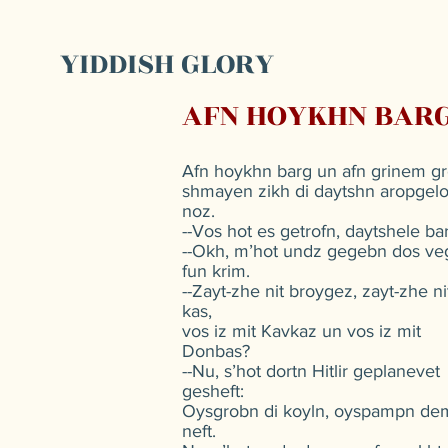
YIDDISH GLORY
AFN HOYKHN BARG
Afn hoykhn barg un afn grinem g
shmayen zikh di daytshn aropgelo
noz.
--Vos hot es getrofn, daytshele ba
--Okh, m’hot undz gegebn dos ve
fun krim.
--Zayt-zhe nit broygez, zayt-zhe ni
kas,
vos iz mit Kavkaz un vos iz mit
Donbas?
--Nu, s’hot dortn Hitlir geplanevet
gesheft:
Oysgrobn di koyln, oyspampn de
neft.